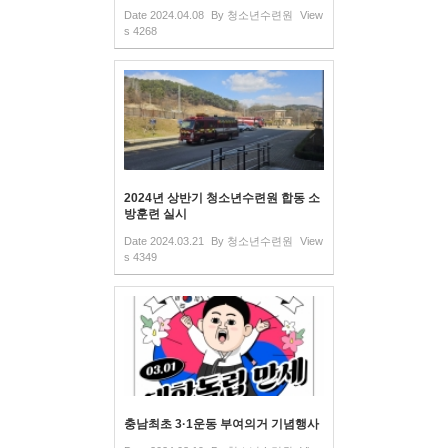
Date
2024.04.08
By
청소년수련원
View
s
4268
2024년 상반기 청소년수련원 합동 소
방훈련 실시
Date
2024.03.21
By
청소년수련원
View
s
4349
충남최초 3·1운동 부여의거 기념행사