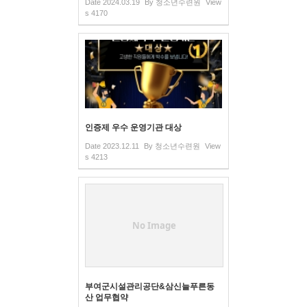
Date
2024.03.19
By
청소년수련원
View
s
4170
인증제 우수 운영기관 대상
Date
2023.12.11
By
청소년수련원
View
s
4213
No Image
부여군시설관리공단&삼신늘푸른동
산 업무협약