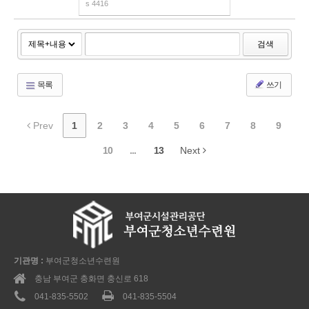
s
4416
검색
목록
쓰기
Prev
1
2
3
4
5
6
7
8
9
10
...
13
Next
기관명 :
부여군청소년수련원
충남 부여군 충화면 충신로 618
041-835-5502
041-835-5504