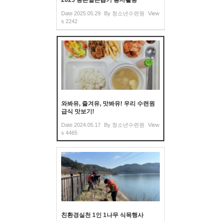
Date
2025.05.29
By
청소년수련원
View
s
2242
와봐유, 즐겨유, 맛봐유! 우리 수련원
급식 맛보기!
Date
2024.05.17
By
청소년수련원
View
s
4465
친환경실천 1인 1나무 식목행사