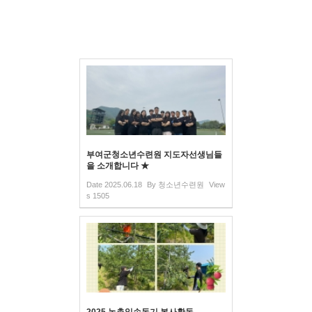
부여군청소년수련원 지도자선생님들
을 소개합니다 ★
Date
2025.06.18
By
청소년수련원
View
s
1505
2025 농촌일손돕기 봉사활동