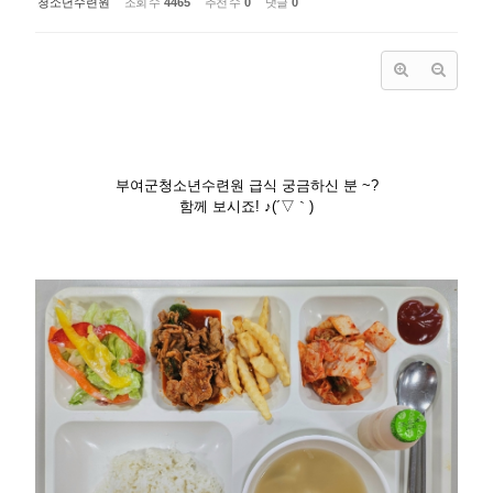
청소년수련원
조회 수
4465
추천 수
0
댓글
0
부여군청소년수련원 급식 궁금하신 분 ~?
함께 보시죠! ♪(´▽｀)