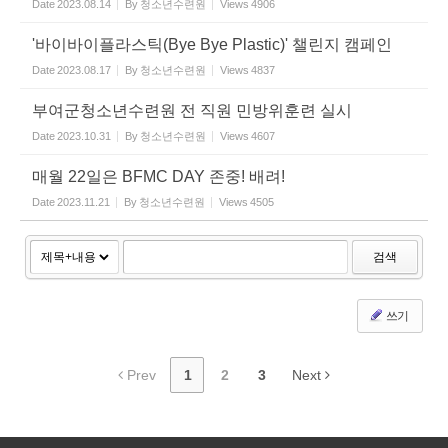
Date
2023.08.14
By
청소년수련원
Views
4906
'바이바이플라스틱(Bye Bye Plastic)' 챌린지 캠페인
Date
2023.08.17
By
청소년수련원
Views
4837
부여군청소년수련원 전 직원 민방위훈련 실시
Date
2023.10.31
By
청소년수련원
Views
4607
매월 22일은 BFMC DAY 존중! 배려!
Date
2023.11.21
By
청소년수련원
Views
4505
검색
쓰기
Prev
1
2
3
Next