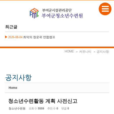
본문으로 바로가기
Sketchbook5, 스케치북5
최근글
2026-08-04
최악의 청운위 연합캠프
2026-08-04
최악의 청운위 연합캠프
Sketchbook5, 스케치북5
HOME
＞ 커뮤니티
＞ 공지사항
Home
청소년수련활동 계획 사전신고
청소년수련원
조회 수
5559
추천 수
0
댓글
0