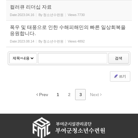
컬러큐 리더십 자료
Date
2023.04.16
By
청소년수련원
Views
7730
폭우 및 태풍으로 인한 수해피해민의 빠른 일상회복을
응원합니다.
Date
2023.08.14
By
청소년수련원
Views
4892
검색
쓰기
Prev
1
2
3
Next