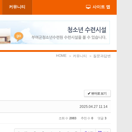
커뮤니티
사이트 맵
HOME
＞ 커뮤니티
＞ 질문과답변
✔
뷰어로 보기
2025.04.27 11:14
조회 수
2083
추천 수
0
댓글
3