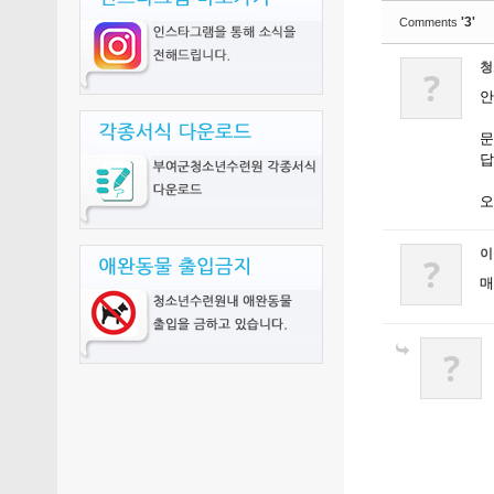
'3'
Comments
청
?
안
문
답
오
이
?
매
?