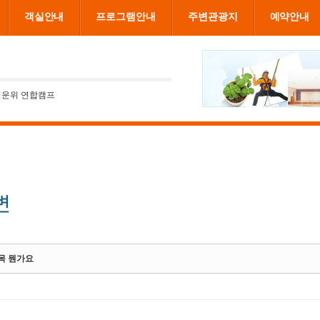
객실안내
프로그램안내
주변관광지
예약안내
청운위 연합캠프
목 뭔가요