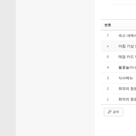
번호
숙소 내에
7
아침 기상
»
매점 카드
5
불꽃놀이나
4
식사메뉴
3
최악의 청
2
최악의 청
1
검색