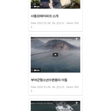
서동요테마파크 소개
Date
2022.01.06
By
관리자
Views
259
4
부여군청소년수련원의 아침
Date
2022.01.06
By
관리자
Views
265
9