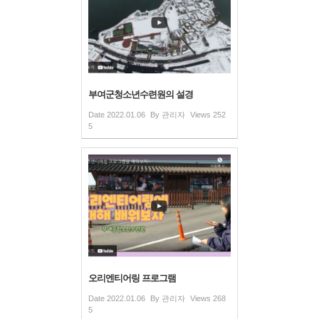
부여군청소년수련원의 설경
Date
2022.01.06
By
관리자
Views
252
5
오리엔티어링 프로그램
Date
2022.01.06
By
관리자
Views
268
5