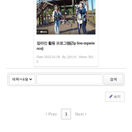
짚라인 활동 프로그램(Zip line experie
nce)
Date
2022.01.06
By
관리자
Views
301
5
검색
쓰기
Prev
1
Next