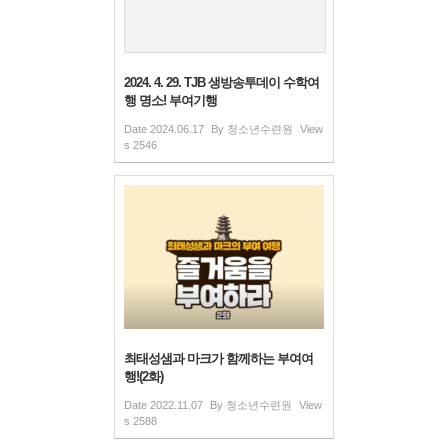
2024. 4. 29. TJB 생방송투데이 수학여
행 명소! 부여기행
Date
2024.06.17
By
청소년수련원
View
s
2546
최태성샘과 마크가 함께하는 부여여
행!(2화)
Date
2022.11.07
By
청소년수련원
View
s
2588