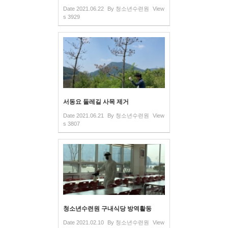
Date
2021.06.22
By
청소년수련원
View
s
3929
서동요 둘레길 사목 제거
Date
2021.06.21
By
청소년수련원
View
s
3807
청소년수련원 구내식당 방역활동
Date
2021.02.10
By
청소년수련원
View