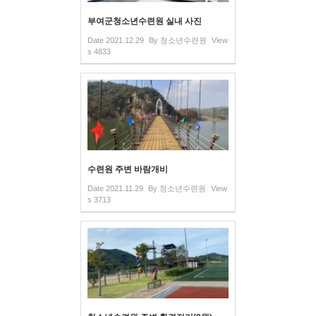
부여군청소년수련원 실내 사진
Date
2021.12.29
By
청소년수련원
View
s
4833
수련원 주변 바람개비
Date
2021.11.29
By
청소년수련원
View
s
3713