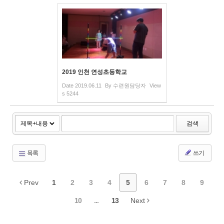
2019 인천 연성초등학교
Date
2019.06.11
By
수련원담당자
View
s
5244
검색
목록
쓰기
Prev
1
2
3
4
5
6
7
8
9
10
...
13
Next