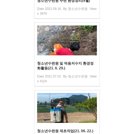
청소년수련원 주변 환경정리(9월)
Date
2021.09.16
By
청소년수련원
View
s
3976
청소년수련원 및 덕용저수지 환경정
화활동(21. 6. 29.)
Date
2021.07.01
By
청소년수련원
View
s
4119
청소년수련원 제초작업(21. 06. 22.)