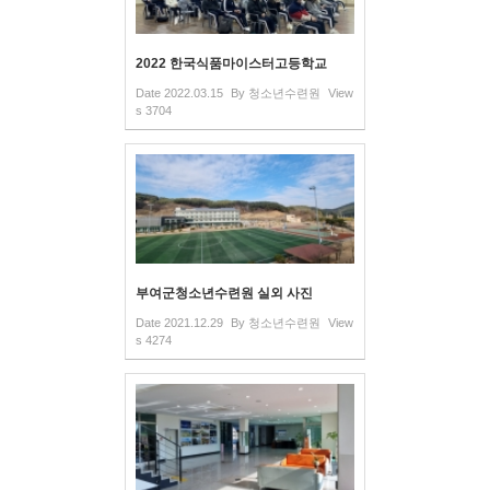
2022 한국식품마이스터고등학교
Date
2022.03.15
By
청소년수련원
View
s
3704
부여군청소년수련원 실외 사진
Date
2021.12.29
By
청소년수련원
View
s
4274